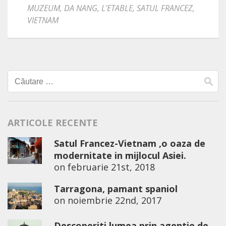
MUZEUM
,
DA NANG
,
L'ETABLE
,
SATUL FRANCEZ
,
VIETNAM
Caută
după:
ARTICOLE RECENTE
Satul Francez-Vietnam ,o oaza de
modernitate in mijlocul Asiei.
on
februarie 21st, 2018
Tarragona, pamant spaniol
on
noiembrie 22nd, 2017
Descoperiti lumea prin agentie de