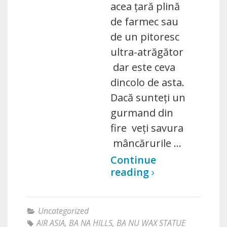
acea țară plină
de farmec sau
de un pitoresc
ultra-atrăgător
dar este ceva
dincolo de asta.
Dacă sunteți un
gurmand din
fire veți savura
mâncărurile …
Continue
reading
Uncategorized
AIR ASIA
,
BA NA HILLS
,
BA NU WAX STATUE