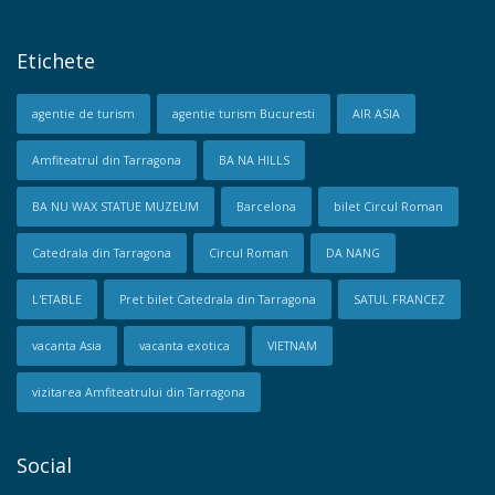
Etichete
agentie de turism
agentie turism Bucuresti
AIR ASIA
Amfiteatrul din Tarragona
BA NA HILLS
BA NU WAX STATUE MUZEUM
Barcelona
bilet Circul Roman
Catedrala din Tarragona
Circul Roman
DA NANG
L'ETABLE
Pret bilet Catedrala din Tarragona
SATUL FRANCEZ
vacanta Asia
vacanta exotica
VIETNAM
vizitarea Amfiteatrului din Tarragona
Social