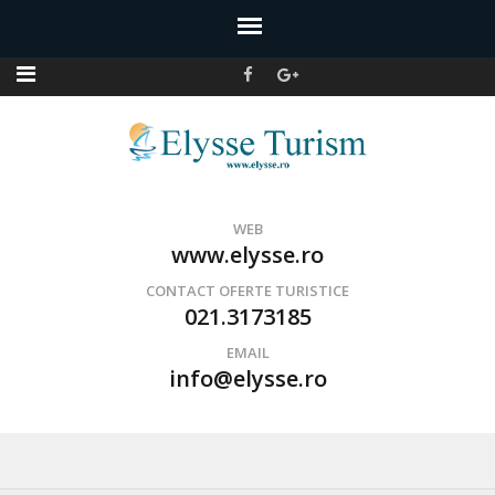
Agentie de turism Bucuresti
Servicii turism
WEB
www.elysse.ro
CONTACT OFERTE TURISTICE
021.3173185
EMAIL
info@elysse.ro