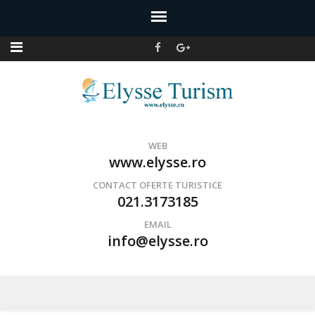
Agentie de turism Bucuresti
Servicii turism
WEB
www.elysse.ro
CONTACT OFERTE TURISTICE
021.3173185
EMAIL
info@elysse.ro