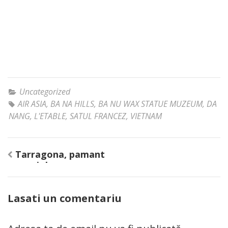
Uncategorized
AIR ASIA
,
BA NA HILLS
,
BA NU WAX STATUE MUZEUM
,
DA
NANG
,
L'ETABLE
,
SATUL FRANCEZ
,
VIETNAM
Tarragona, pamant
Navigare
spaniol
în
articole
Lasati un comentariu