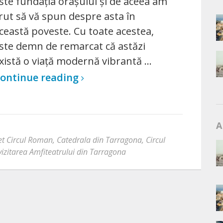
ste fundația orașului și de aceea am
rut să vă spun despre asta în
ceastă poveste. Cu toate acestea,
ste demn de remarcat că astăzi
xistă o viață modernă vibrantă …
ontinue reading
A
let Circul Roman
,
Catedrala din Tarragona
,
Circul
vizitarea Amfiteatrului din Tarragona