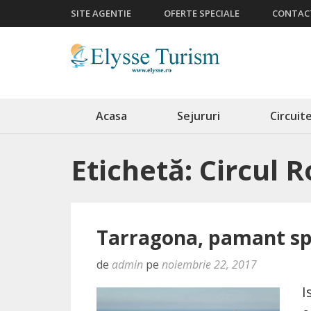
SITE AGENTIE
OFERTE SPECIALE
CONTAC
Agentie de turism Bucuresti
Servicii turism
Acasa
Sejururi
Circuit
Etichetă: Circul
Tarragona, pamant sp
de
admin
pe
noiembrie 22, 2017
I