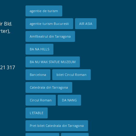
agentie de turism
r Bld.
agentie turism Bucuresti
AIR ASIA
rter),
Amfiteatrul din Tarragona
BA NA HILLS
BA NU WAX STATUE MUZEUM
21 317
Barcelona
bilet Circul Roman
Catedrala din Tarragona
Circul Roman
DA NANG
L'ETABLE
Pret bilet Catedrala din Tarragona