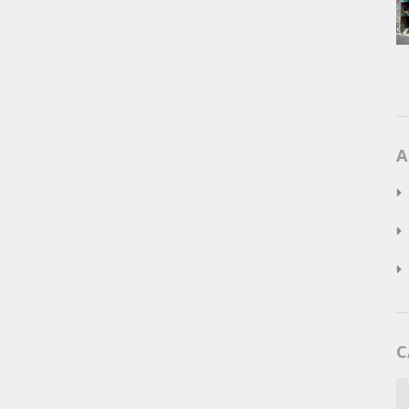
A
C
C