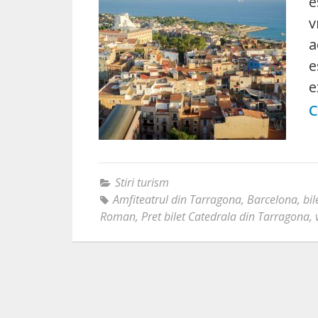
e
v
a
e
e
C
Stiri turism
Amfiteatrul din Tarragona
,
Barcelona
,
bi
Roman
,
Pret bilet Catedrala din Tarragona
,