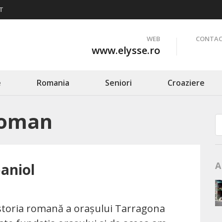
T
WEB
CONTAC
www.elysse.ro
e
Romania
Seniori
Croaziere
 Roman
A
aniol
storia romană a orașului Tarragona