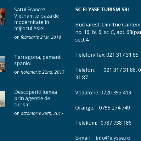
Satul Francez-
SC ELYSSE TURISM SRL
Vietnam ,o oaza de
modernitate in
Bucharest, Dimitrie Cantemi
mijlocul Asiei.
no. 16, bl. 6, sc. C, apt. 68(pa
on
februarie 21st, 2018
sect.4
Telefon/ fax: 021 317 31 85
Tarragona, pamant
spaniol
Telefon: 021 317 31 86, 0
on
noiembrie 22nd, 2017
31 87
Descoperiti lumea
Vodafone: 0720 353 419
prin agentie de
turism
Orange: 0755 274 749
on
octombrie 29th, 2017
Telekom: 0787 738 186
E-mail:
info@elysse.ro