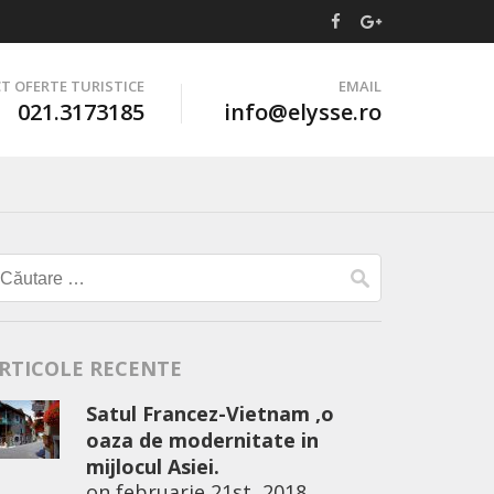
T OFERTE TURISTICE
EMAIL
021.3173185
info@elysse.ro
Caută
după:
RTICOLE RECENTE
Satul Francez-Vietnam ,o
oaza de modernitate in
mijlocul Asiei.
on
februarie 21st, 2018