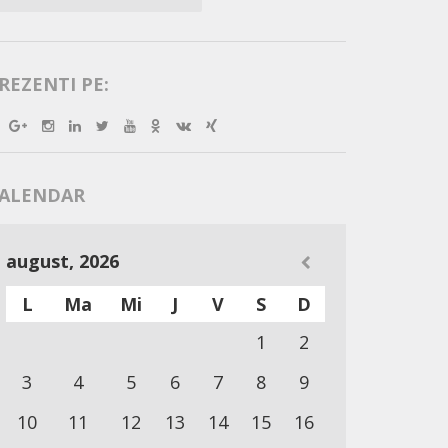
REZENTI PE:
ALENDAR
august, 2026
L
Ma
Mi
J
V
S
D
1
2
3
4
5
6
7
8
9
10
11
12
13
14
15
16