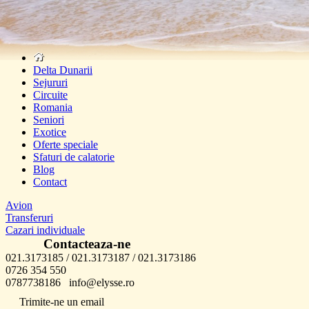
Delta Dunarii
Sejururi
Circuite
Romania
Seniori
Exotice
Oferte speciale
Sfaturi de calatorie
Blog
Contact
Avion
Transferuri
Cazari individuale
Contacteaza-ne
021.3173185 / 021.3173187 / 021.3173186
0726 354 550
0787738186 info@elysse.ro
Trimite-ne un email