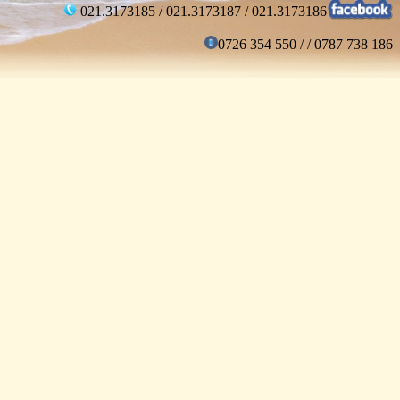
021.3173185 / 021.3173187 / 021.3173186
0726 354 550 / / 0787 738 186