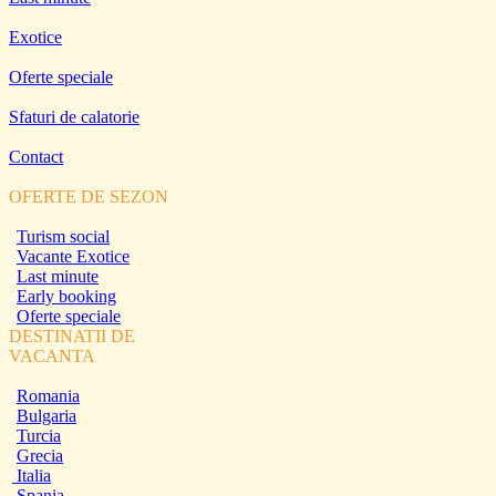
Exotice
Oferte speciale
Sfaturi de calatorie
Contact
OFERTE DE SEZON
Turism social
Vacante Exotice
Last minute
Early booking
Oferte speciale
DESTINATII DE
VACANTA
Romania
Bulgaria
Turcia
Grecia
Italia
Spania