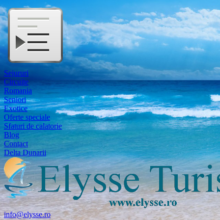
Sejururi
Circuite
Romania
Seniori
Exotice
Oferte speciale
Sfaturi de calatorie
Blog
Contact
Delta Dunarii
info@elysse.ro