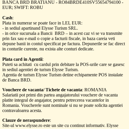
BANCA BRD BRATIANU - RO84BRDE410SV55654794100 -
EUR; SWIFT: ROBU
Cash
:
Plata in numerar se poate face in LEI, EUR:
- in sediul apartinand Elysse Turism SRL.
- in orice sucursala a Bancii BRD – in acest caz vi se va transmite
prin fax sau e-mail o copie a facturii fiscale, in baza careia veti
depune banii in contul specificat pe factura. Depunerile se fac direct
in conturile curente, nu exista alte conturi dedicate.
Plata card in Agentii
:
Puteti sa achitati cu cardul prin debitare la POS-urile care se gasesc
in sediul agentiei de turism Elysse Turism.
Agentia de turism Elysse Turism detine echipamente POS instalate
de Banca BRD.
Vouchere de vacanta/ Tichete de vacanta
: ROMANIA
Salariatii pot primi din partea angajatorului vouchere de vacanta
platite integral de angajator, pentru petrecerea vacantelor in
Romania. Voucherele sunt nominale si nu se poate solicita agentiei
contravaloarea acesta.
Clauze de neraspundere
:
Site-ul www.elysse.ro este un site cu continut informativ. Elysse