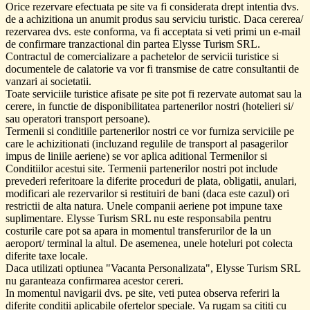
Orice rezervare efectuata pe site va fi considerata drept intentia dvs.
de a achizitiona un anumit produs sau serviciu turistic. Daca cererea/
rezervarea dvs. este conforma, va fi acceptata si veti primi un e-mail
de confirmare tranzactional din partea Elysse Turism SRL.
Contractul de comercializare a pachetelor de servicii turistice si
documentele de calatorie va vor fi transmise de catre consultantii de
vanzari ai societatii.
Toate serviciile turistice afisate pe site pot fi rezervate automat sau la
cerere, in functie de disponibilitatea partenerilor nostri (hotelieri si/
sau operatori transport persoane).
Termenii si conditiile partenerilor nostri ce vor furniza serviciile pe
care le achizitionati (incluzand regulile de transport al pasagerilor
impus de liniile aeriene) se vor aplica aditional Termenilor si
Conditiilor acestui site. Termenii partenerilor nostri pot include
prevederi referitoare la diferite proceduri de plata, obligatii, anulari,
modificari ale rezervarilor si restituiri de bani (daca este cazul) ori
restrictii de alta natura. Unele companii aeriene pot impune taxe
suplimentare. Elysse Turism SRL nu este responsabila pentru
costurile care pot sa apara in momentul transferurilor de la un
aeroport/ terminal la altul. De asemenea, unele hoteluri pot colecta
diferite taxe locale.
Daca utilizati optiunea "Vacanta Personalizata", Elysse Turism SRL
nu garanteaza confirmarea acestor cereri.
In momentul navigarii dvs. pe site, veti putea observa referiri la
diferite conditii aplicabile ofertelor speciale. Va rugam sa cititi cu