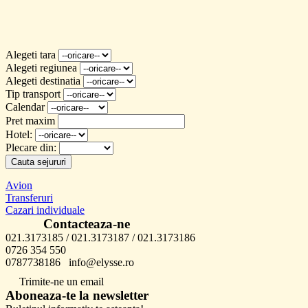
Alegeti tara
Alegeti regiunea
Alegeti destinatia
Tip transport
Calendar
Pret maxim
Hotel:
Plecare din:
Cauta sejururi
Avion
Transferuri
Cazari individuale
Contacteaza-ne
021.3173185 / 021.3173187 / 021.3173186
0726 354 550
0787738186 info@elysse.ro
Trimite-ne un email
Aboneaza-te la newsletter