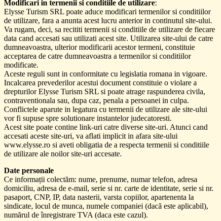
Modificari in termenii si conditiile de utilizare
:
Elysse Turism SRL poate aduce modificari termenilor si conditiilor
de utilizare, fara a anunta acest lucru anterior in continutul site-ului.
Va rugam, deci, sa recititi termenii si conditiile de utilizare de fiecare
data cand accesati sau utilizati acest site. Utilizarea site-ului de catre
dumneavoastra, ulterior modificarii acestor termeni, constituie
acceptarea de catre dumneavoastra a termenilor si conditiilor
modificate.
Aceste reguli sunt in conformitate cu legislatia romana in vigoare.
Incalcarea prevederilor acestui document constituie o violare a
drepturilor Elysse Turism SRL si poate atrage raspunderea civila,
contraventionala sau, dupa caz, penala a persoanei in culpa.
Conflictele aparute in legatura cu termenii de utilizare ale site-ului
vor fi supuse spre solutionare instantelor judecatoresti.
Acest site poate contine link-uri catre diverse site-uri. Atunci cand
accesati aceste site-uri, va aflati implicit in afara site-ului
www.elysse.ro si aveti obligatia de a respecta termenii si conditiile
de utilizare ale noilor site-uri accesate.
Date personale
Ce informații colectăm: nume, prenume, numar telefon, adresa
domiciliu, adresa de e-mail, serie si nr. carte de identitate, serie si nr.
pasaport, CNP, IP, data nasterii, varsta copiilor, apartenenta la
sindicate, locul de munca, numele companiei (dacă este aplicabil),
numărul de înregistrare TVA (daca este cazul).