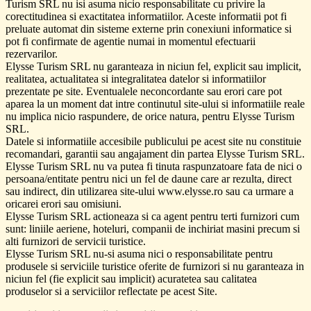
Turism SRL nu isi asuma nicio responsabilitate cu privire la
corectitudinea si exactitatea informatiilor. Aceste informatii pot fi
preluate automat din sisteme externe prin conexiuni informatice si
pot fi confirmate de agentie numai in momentul efectuarii
rezervarilor.
Elysse Turism SRL nu garanteaza in niciun fel, explicit sau implicit,
realitatea, actualitatea si integralitatea datelor si informatiilor
prezentate pe site. Eventualele neconcordante sau erori care pot
aparea la un moment dat intre continutul site-ului si informatiile reale
nu implica nicio raspundere, de orice natura, pentru Elysse Turism
SRL.
Datele si informatiile accesibile publicului pe acest site nu constituie
recomandari, garantii sau angajament din partea Elysse Turism SRL.
Elysse Turism SRL nu va putea fi tinuta raspunzatoare fata de nici o
persoana/entitate pentru nici un fel de daune care ar rezulta, direct
sau indirect, din utilizarea site-ului www.elysse.ro sau ca urmare a
oricarei erori sau omisiuni.
Elysse Turism SRL actioneaza si ca agent pentru terti furnizori cum
sunt: liniile aeriene, hoteluri, companii de inchiriat masini precum si
alti furnizori de servicii turistice.
Elysse Turism SRL nu-si asuma nici o responsabilitate pentru
produsele si serviciile turistice oferite de furnizori si nu garanteaza in
niciun fel (fie explicit sau implicit) acuratetea sau calitatea
produselor si a serviciilor reflectate pe acest Site.