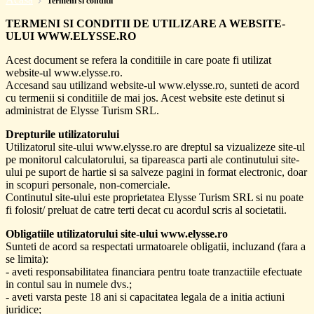
Termeni si conditii
TERMENI SI CONDITII DE UTILIZARE A WEBSITE-
ULUI WWW.ELYSSE.RO
Acest document se refera la conditiile in care poate fi utilizat
website-ul www.elysse.ro.
Accesand sau utilizand website-ul www.elysse.ro, sunteti de acord
cu termenii si conditiile de mai jos. Acest website este detinut si
administrat de Elysse Turism SRL.
Drepturile utilizatorului
Utilizatorul site-ului www.elysse.ro are dreptul sa vizualizeze site-ul
pe monitorul calculatorului, sa tipareasca parti ale continutului site-
ului pe suport de hartie si sa salveze pagini in format electronic, doar
in scopuri personale, non-comerciale.
Continutul site-ului este proprietatea Elysse Turism SRL si nu poate
fi folosit/ preluat de catre terti decat cu acordul scris al societatii.
Obligatiile utilizatorului site-ului www.elysse.ro
Sunteti de acord sa respectati urmatoarele obligatii, incluzand (fara a
se limita):
- aveti responsabilitatea financiara pentru toate tranzactiile efectuate
in contul sau in numele dvs.;
- aveti varsta peste 18 ani si capacitatea legala de a initia actiuni
juridice;