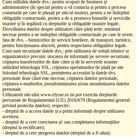
Cum utilizăm datele dvs.: pentru scopuri de business și
administrative (în special pentru a vă contacta și pentru a procesa
comenzile pe care le plasați pe site-ul nostru), pentru a ne îndeplini
obligațiile contractuale, pentru a de a promova bunurile și serviciile
noastre și în legătură cu drepturile și obligațiile noastre legale.
Dezvăluirea datelor despre utilizatori către părți terte: minimul
necesar pentru a ne indeplini obligatiile contractuale pe care le avem
fata de dvs. - furnizorilor de servicii hoteliere, de transport, turistice,
pentru funcționarea afacerii, pentru respectarea obligațiilor legale.
Cum sunt securizate datele dvs.: prin utilizarea de soluții tehnice si
organizatorice precum: stocarea de informatii pe servere securizate,
criptarea transferurilor de date către și de la serverele noastre
utilizând tehnologia SSL, criptarea operatiunilor de plată pe site
folosind tehnologia SSL, permiterea accesului la datele dvs.
personale doar când este necesar, criptarea datelor personale,
criptarea e-mailurilor, pseudonimizarea și/sau anonimizarea datelor
personale.
Utilizatorii site-ului www.elysse.ro isi pot exercita drepturile
prevazute de Regulamentul (UE) 2016/679 (Regulamentul general
privind protectia datelor), respectiv:
- dreptul de a accesa datele și a primi informații despre utilizarea
acestora;
- dreptul de a cere corectarea și/ sau completarea informațiilor
(dreptul la rectificare);
- dreptul de a cere ștergerea datelor (dreptul de a fi uitat);