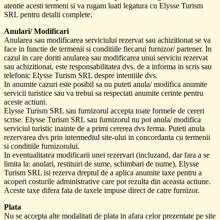
atentie acesti termeni si va rugam luati legatura cu Elysse Turism
SRL pentru detalii complete.
Anulari/ Modificari
Anularea sau modificarea serviciului rezervat sau achizitionat se va
face in functie de termenii si conditiile fiecarui furnizor/ partener. In
cazul in care doriti anularea sau modificarea unui serviciu rezervat
sau achizitionat, este responsabilitatea dvs. de a informa in scris sau
telefonic Elysse Turism SRL despre intentiile dvs.
In anumite cazuri este posibil sa nu puteti anula/ modifica anumite
servicii turistice sau va trebui sa respectati anumite cerinte pentru
aceste actiuni.
Elysse Turism SRL sau furnizorul accepta toate formele de cereri
scrise. Elysse Turism SRL sau furnizorul nu pot anula/ modifica
serviciul turistic inainte de a primi cererea dvs ferma. Puteti anula
rezervarea dvs prin intermediul site-ului in concordanta cu termenii
si conditiile furnizorului.
In eventualitatea modificarii unei rezervari (incluzand, dar fara a se
limita la: anulari, restituiri de sume, schimbari de nume), Elysse
Turism SRL isi rezerva dreptul de a aplica anumite taxe pentru a
acoperi costurile administrative care pot rezulta din aceasta actiune.
Aceste taxe difera fata de taxele impuse direct de catre furnizor.
Plata
Nu se accepta alte modalitati de plata in afara celor prezentate pe site