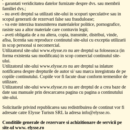
- garantati veridicitatea datelor furnizate despre dvs. sau membrii
familiei dvs.;
- nu aveti dreptul sa utilizati site-ului in scopuri speculative sau in
scopul generarii de rezervari false sau frauduloase;
- va este interzisa transmiterea materialelor politice, pornografice,
rasiste sau a altor materiale care contravin legii;
- aveti obligatia de a nu altera, copia, transmite, distribui, vinde,
afisa, licentia sau reproduce continutul site-ului cu exceptia utilizarii
in scop personal si necomercial.
Utilizatorul site-ului www.elysse.ro nu are dreptul sa foloseasca (in
forma existenta sau modificata) in scop comercial continutul site-
ului.
Utilizatorul site-ului www.elysse.ro nu are dreptul sa inlature
notificarea despre drepturile de autor si/ sau marca inregistrata de pe
copiile continutului. Copiile vor fi facute doar conform termenilor de
utilizare.
Utilizatorul site-ului www.elysse.ro nu are dreptul de a crea baze de
date sau manuale prin descarcarea pagina cu pagina a continutului
site-ului.
Solicitarile privind republicarea sau redistribuirea de continut vor fi
adresate catre Elysse Turism SRL la adresa info@elysse.ro.
Conditiile generale de rezervare si achizitionare de servicii pe
site-ul www. elysse.ro