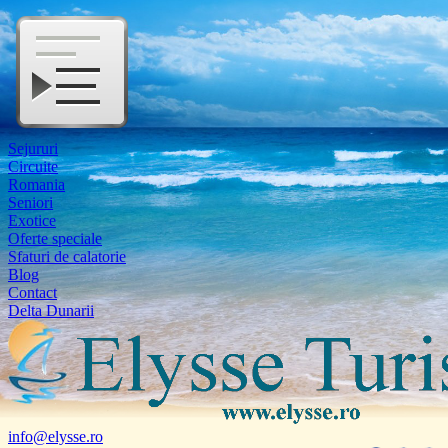
Sejururi
Circuite
Romania
Seniori
Exotice
Oferte speciale
Sfaturi de calatorie
Blog
Contact
Delta Dunarii
info@elysse.ro