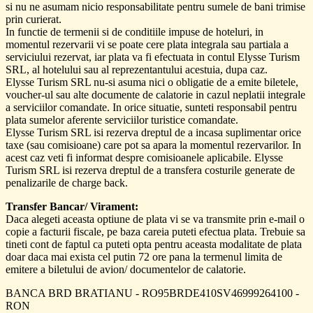
si nu ne asumam nicio responsabilitate pentru sumele de bani trimise
prin curierat.
In functie de termenii si de conditiile impuse de hoteluri, in
momentul rezervarii vi se poate cere plata integrala sau partiala a
serviciului rezervat, iar plata va fi efectuata in contul Elysse Turism
SRL, al hotelului sau al reprezentantului acestuia, dupa caz.
Elysse Turism SRL nu-si asuma nici o obligatie de a emite biletele,
voucher-ul sau alte documente de calatorie in cazul neplatii integrale
a serviciilor comandate. In orice situatie, sunteti responsabil pentru
plata sumelor aferente serviciilor turistice comandate.
Elysse Turism SRL isi rezerva dreptul de a incasa suplimentar orice
taxe (sau comisioane) care pot sa apara la momentul rezervarilor. In
acest caz veti fi informat despre comisioanele aplicabile. Elysse
Turism SRL isi rezerva dreptul de a transfera costurile generate de
penalizarile de charge back.
Transfer Bancar/ Virament:
Daca alegeti aceasta optiune de plata vi se va transmite prin e-mail o
copie a facturii fiscale, pe baza careia puteti efectua plata. Trebuie sa
tineti cont de faptul ca puteti opta pentru aceasta modalitate de plata
doar daca mai exista cel putin 72 ore pana la termenul limita de
emitere a biletului de avion/ documentelor de calatorie.
BANCA BRD BRATIANU - RO95BRDE410SV46999264100 -
RON