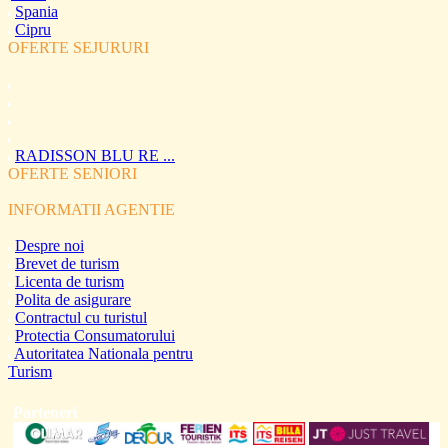
Spania
Cipru
OFERTE SEJURURI
RADISSON BLU RE ...
OFERTE SENIORI
INFORMATII AGENTIE
Despre noi
Brevet de turism
Licenta de turism
Polita de asigurare
Contractul cu turistul
Protectia Consumatorului
Autoritatea Nationala pentru
Turism
Parteneri