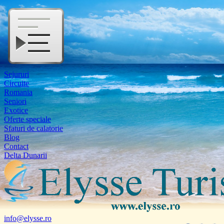
Sejururi
Circuite
Romania
Seniori
Exotice
Oferte speciale
Sfaturi de calatorie
Blog
Contact
Delta Dunarii
info@elysse.ro