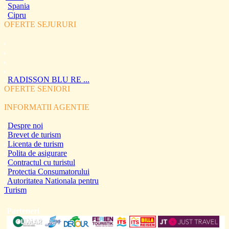
Spania
Cipru
OFERTE SEJURURI
RADISSON BLU RE ...
OFERTE SENIORI
INFORMATII AGENTIE
Despre noi
Brevet de turism
Licenta de turism
Polita de asigurare
Contractul cu turistul
Protectia Consumatorului
Autoritatea Nationala pentru
Turism
Parteneri