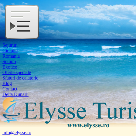
Sejururi
Circuite
Romania
Seniori
Exotice
Oferte speciale
Sfaturi de calatorie
Blog
Contact
Delta Dunarii
info@elysse.ro