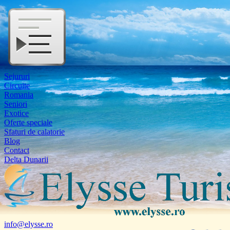
Sejururi
Circuite
Romania
Seniori
Exotice
Oferte speciale
Sfaturi de calatorie
Blog
Contact
Delta Dunarii
info@elysse.ro