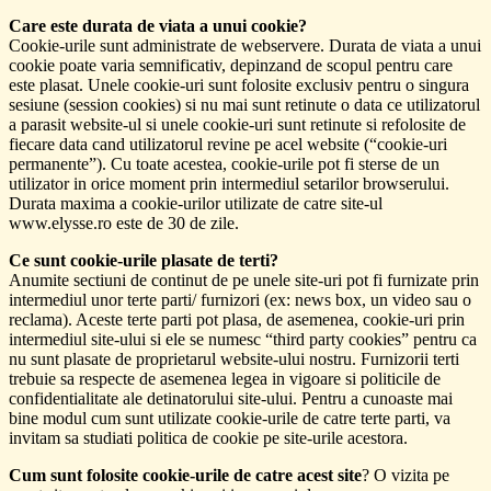
Care este durata de viata a unui cookie?
Cookie-urile sunt administrate de webservere. Durata de viata a unui
cookie poate varia semnificativ, depinzand de scopul pentru care
este plasat. Unele cookie-uri sunt folosite exclusiv pentru o singura
sesiune (session cookies) si nu mai sunt retinute o data ce utilizatorul
a parasit website-ul si unele cookie-uri sunt retinute si refolosite de
fiecare data cand utilizatorul revine pe acel website (“cookie-uri
permanente”). Cu toate acestea, cookie-urile pot fi sterse de un
utilizator in orice moment prin intermediul setarilor browserului.
Durata maxima a cookie-urilor utilizate de catre site-ul
www.elysse.ro este de 30 de zile.
Ce sunt cookie-urile plasate de terti?
Anumite sectiuni de continut de pe unele site-uri pot fi furnizate prin
intermediul unor terte parti/ furnizori (ex: news box, un video sau o
reclama). Aceste terte parti pot plasa, de asemenea, cookie-uri prin
intermediul site-ului si ele se numesc “third party cookies” pentru ca
nu sunt plasate de proprietarul website-ului nostru. Furnizorii terti
trebuie sa respecte de asemenea legea in vigoare si politicile de
confidentialitate ale detinatorului site-ului. Pentru a cunoaste mai
bine modul cum sunt utilizate cookie-urile de catre terte parti, va
invitam sa studiati politica de cookie pe site-urile acestora.
Cum sunt folosite cookie-urile de catre acest site
? O vizita pe