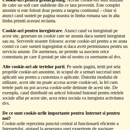
de catre un soft care stabileste din ce tara proveniti. Este complet
anonim si este folosit doar pentru a targeta continutul – chiar si
atunci cand sunteti pe pagina noastra in limba romana sau in alta
limba primiti aceeasi reclama.
Cookie-uri pentru inregistrare
. Atunci cand va inregistrati pe
acest site, generam un cookie care ne anunta daca sunteti inregistrat
sau nu. Serverele noastre folosesc aceste cookie-uri pentru a ne arata
contul cu care sunteti ingregistrat si daca aveti permisiunea pentru un
serviciu anume. De asemenea, ne permite sa asociem orice
comentariu pe care il postati pe site-ul nostru cu username-ul dvs.
Alte cookie-uri ale tertelor parti
. Pe unele pagini, tertii pot seta
propriile cookie-uri anonime, in scopul de a urmari succesul unei
aplicatii sau pentru a customiza o aplicatie. Datorita modului de
utilizare, acest site nu poate accesa aceste cookie-uri, la fel cum
tertele parti nu pot accesa cookie-urile detinute de acest site. De
exemplu, cand distribuiti un articol folosind butonul pentru retelele
sociale aflat pe acest site, acea retea sociala va inregistra activitatea
dvs.
De ce sunt cookie-urile importante pentru Internet si pentru
noi?
Cookie-urile reprezinta punctul central al functionarii eficiente a
Internetului, ajutand la generarea unei experiente de navigare