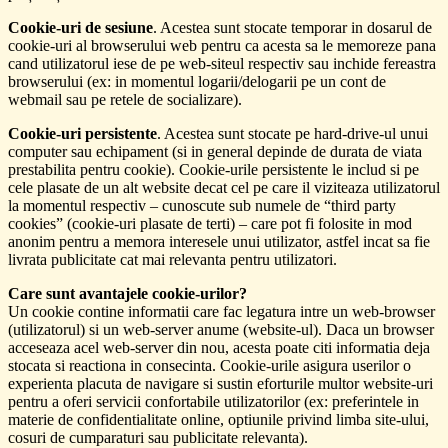
Cookie-uri de sesiune
. Acestea sunt stocate temporar in dosarul de
cookie-uri al browserului web pentru ca acesta sa le memoreze pana
cand utilizatorul iese de pe web-siteul respectiv sau inchide fereastra
browserului (ex: in momentul logarii/delogarii pe un cont de
webmail sau pe retele de socializare).
Cookie-uri persistente
. Acestea sunt stocate pe hard-drive-ul unui
computer sau echipament (si in general depinde de durata de viata
prestabilita pentru cookie). Cookie-urile persistente le includ si pe
cele plasate de un alt website decat cel pe care il viziteaza utilizatorul
la momentul respectiv – cunoscute sub numele de “third party
cookies” (cookie-uri plasate de terti) – care pot fi folosite in mod
anonim pentru a memora interesele unui utilizator, astfel incat sa fie
livrata publicitate cat mai relevanta pentru utilizatori.
Care sunt avantajele cookie-urilor?
Un cookie contine informatii care fac legatura intre un web-browser
(utilizatorul) si un web-server anume (website-ul). Daca un browser
acceseaza acel web-server din nou, acesta poate citi informatia deja
stocata si reactiona in consecinta. Cookie-urile asigura userilor o
experienta placuta de navigare si sustin eforturile multor website-uri
pentru a oferi servicii confortabile utilizatorilor (ex: preferintele in
materie de confidentialitate online, optiunile privind limba site-ului,
cosuri de cumparaturi sau publicitate relevanta).