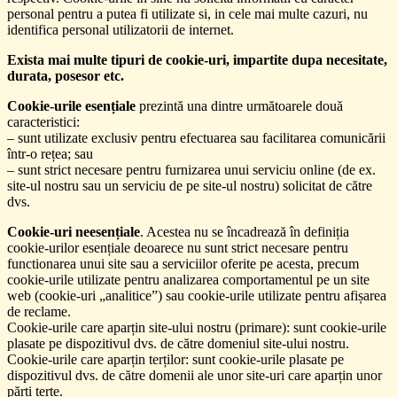
personal pentru a putea fi utilizate si, in cele mai multe cazuri, nu
identifica personal utilizatorii de internet.
Exista mai multe tipuri de cookie-uri, impartite dupa necesitate,
durata, posesor etc.
Cookie-urile esențiale
prezintă una dintre următoarele două
caracteristici:
– sunt utilizate exclusiv pentru efectuarea sau facilitarea comunicării
într-o rețea; sau
– sunt strict necesare pentru furnizarea unui serviciu online (de ex.
site-ul nostru sau un serviciu de pe site-ul nostru) solicitat de către
dvs.
Cookie-uri neesențiale
. Acestea nu se încadrează în definiția
cookie-urilor esențiale deoarece nu sunt strict necesare pentru
functionarea unui site sau a serviciilor oferite pe acesta, precum
cookie-urile utilizate pentru analizarea comportamentul pe un site
web (cookie-uri „analitice”) sau cookie-urile utilizate pentru afișarea
de reclame.
Cookie-urile care aparțin site-ului nostru (primare): sunt cookie-urile
plasate pe dispozitivul dvs. de către domeniul site-ului nostru.
Cookie-urile care aparțin terților: sunt cookie-urile plasate pe
dispozitivul dvs. de către domenii ale unor site-uri care aparțin unor
părți terțe.