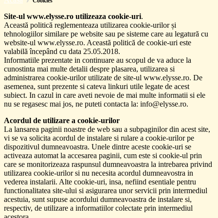
Cookies
Site-ul www.elysse.ro utilizeaza cookie-uri
.
Această politică reglementeaza utilizarea cookie-urilor și
tehnologiilor similare pe website sau pe sisteme care au legatură cu
website-ul www.elysse.ro. Această politică de cookie-uri este
valabilă începând cu data 25.05.2018.
Informatiile prezentate in continuare au scopul de va aduce la
cunostinta mai multe detalii despre plasarea, utilizarea si
administrarea cookie-urilor utilizate de site-ul www.elysse.ro. De
asemenea, sunt prezente si cateva linkuri utile legate de acest
subiect. In cazul in care aveti nevoie de mai multe informatii si ele
nu se regasesc mai jos, ne puteti contacta la: info@elysse.ro.
Acordul de utilizare a cookie-urilor
La lansarea paginii noastre de web sau a subpaginilor din acest site,
vi se va solicita acordul de instalare si rulare a cookie-urilor pe
dispozitivul dumneavoastra. Unele dintre aceste cookie-uri se
activeaza automat la accesarea paginii, cum este si cookie-ul prin
care se monitorizeaza raspunsul dumneavoastra la intrebarea privind
utilizarea cookie-urilor si nu necesita acordul dumneavostra in
vederea instalarii. Alte cookie-uri, insa, nefiind esentiale pentru
functionalitatea site-ului si asigurarea unor servicii prin intermediul
acestuia, sunt supuse acordului dumneavoastra de instalare si,
respectiv, de utilizare a informatiilor colectate prin intermediul
acestora.