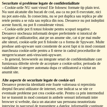
Securitate si probleme legate de confidentialitate
– Cookie-urile NU sunt virusi! Ele folosesc formate tip plain text.
Nu sunt alcatuite din bucati de cod, asa ca nu pot fi executate, nici
nu pot auto-rula. In consecinta, nu se pot duplica sau replica pe alte
retele pentru a se rula sau replica din nou. Deoarece nu pot indeplini
aceste functii, nu pot fi considerate virusi.
– Cookie-urile pot fi totusi folosite pentru scopuri negative.
Deoarece stocheaza informatii despre preferintele si istoricul de
navigare al utilizatorilor, atat pe un anume site, cat si pe mai multe
alte siteuri, cookie-urile pot fi folosite ca o forma de Spyware. Multe
produse anti-spyware sunt constiente de acest fapt si in mod constant
marcheaza cookie-urile pentru a fi sterse in cadrul procedurilor de
stergere/scanare anti-virus/anti-spyware.
– In general, browserele au integrate setari de confidentialitate care
furnizeaza diferite nivele de acceptare a cookie-urilor, perioada de
valabilitate si stergere automata dupa ce utilizatorul a vizitat un
anumit site.
Alte aspecte de securitate legate de cookie-uri
Deoarece protectia identitatii este foarte valoroasa si reprezinta
dreptul fiecarui utilizator de internet, este indicat sa se stie ce
eventuale probleme pot crea cookie-urile. Pentru ca prin intermediul
lor se transmit in mod constant in ambele sensuri informatii intre
browser si website, daca un atacator sau persoana neautorizata
intervine in parcursul de transmitere a datelor, informatiile continute