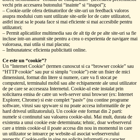
vechi prin accesarea butonului “inainte” si “inapoi”);
– Cookie-urile ofera detinatorilor de site-uri un feedback valoros
asupra modului cum sunt utilizate site-urile lor de catre utilizatori,
astfel incat sa le poata face si mai eficiente si mai accesibile pentru
utilizatori;
– Permit aplicatiilor multimedia sau de alt tip de pe alte site-uri sa fie
incluse intr-un anumit site pentru a crea o experienta de navigare mai
valoroasa, mai utila si mai placuta;
– Imbunatatesc eficienta publicitatii online.
Ce este un “cookie”?
Un “Internet Cookie” (termen cunoscut si ca “browser cookie” sau
“HTTP cookie” sau pur si simplu “cookie”) este un fisier de mici
dimensiuni, format din litere si numere, care va fi stocat pe
computerul, terminalul mobil sau alte echipamente ale unui utilizator
de pe care se acceseaza Internetul. Cookie-ul este instalat prin
solicitarea emisa de catre un web-server unui browser (ex: Internet
Explorer, Chrome) si este complet “pasiv” (nu contine programe
software, virusi sau spyware si nu poate accesa informatiile de pe
hard driveul utilizatorului). Un cookie este format din 2 parti:
numele si continutul sau valoarea cookie-ului. Mai mult, durata de
existenta a unui cookie este determinata; tehnic, doar webserverul
care a trimis cookie-ul il poate accesa din nou in momentul in care
un utilizator se intoarce pe website-ul asociat webserverului
respectiv. Cookie-urile in sine nu solicita informatii cu caracter