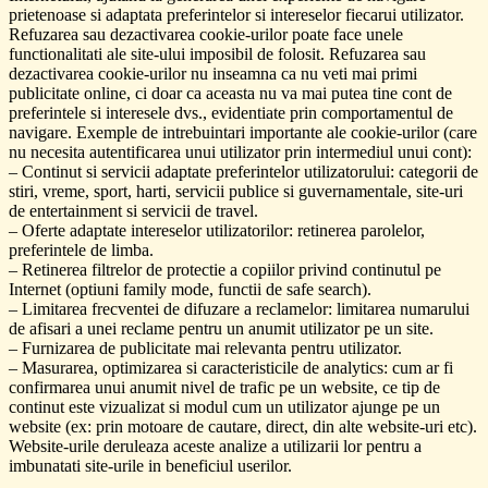
prietenoase si adaptata preferintelor si intereselor fiecarui utilizator.
Refuzarea sau dezactivarea cookie-urilor poate face unele
functionalitati ale site-ului imposibil de folosit. Refuzarea sau
dezactivarea cookie-urilor nu inseamna ca nu veti mai primi
publicitate online, ci doar ca aceasta nu va mai putea tine cont de
preferintele si interesele dvs., evidentiate prin comportamentul de
navigare. Exemple de intrebuintari importante ale cookie-urilor (care
nu necesita autentificarea unui utilizator prin intermediul unui cont):
– Continut si servicii adaptate preferintelor utilizatorului: categorii de
stiri, vreme, sport, harti, servicii publice si guvernamentale, site-uri
de entertainment si servicii de travel.
– Oferte adaptate intereselor utilizatorilor: retinerea parolelor,
preferintele de limba.
– Retinerea filtrelor de protectie a copiilor privind continutul pe
Internet (optiuni family mode, functii de safe search).
– Limitarea frecventei de difuzare a reclamelor: limitarea numarului
de afisari a unei reclame pentru un anumit utilizator pe un site.
– Furnizarea de publicitate mai relevanta pentru utilizator.
– Masurarea, optimizarea si caracteristicile de analytics: cum ar fi
confirmarea unui anumit nivel de trafic pe un website, ce tip de
continut este vizualizat si modul cum un utilizator ajunge pe un
website (ex: prin motoare de cautare, direct, din alte website-uri etc).
Website-urile deruleaza aceste analize a utilizarii lor pentru a
imbunatati site-urile in beneficiul userilor.