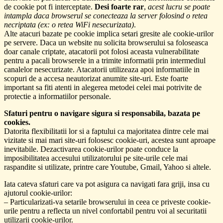
de cookie pot fi interceptate.
Desi foarte rar
,
acest lucru se poate
intampla daca browserul se conecteaza la server folosind o retea
necriptata (ex: o retea WiFi nesecurizata)
.
Alte atacuri bazate pe cookie implica setari gresite ale cookie-urilor
pe servere. Daca un website nu solicita browserului sa foloseasca
doar canale criptate, atacatorii pot folosi aceasta vulnerabilitate
pentru a pacali browserele in a trimite informatii prin intermediul
canalelor nesecurizate. Atacatorii utilizeaza apoi informatiile in
scopuri de a accesa neautorizat anumite site-uri. Este foarte
important sa fiti atenti in alegerea metodei celei mai potrivite de
protectie a informatiilor personale.
Sfaturi pentru o navigare sigura si responsabila, bazata pe
cookies.
Datorita flexibilitatii lor si a faptului ca majoritatea dintre cele mai
vizitate si mai mari site-uri folosesc cookie-uri, acestea sunt aproape
inevitabile. Dezactivarea cookie-urilor poate conduce la
imposibilitatea accesului utilizatorului pe site-urile cele mai
raspandite si utilizate, printre care Youtube, Gmail, Yahoo si altele.
Iata cateva sfaturi care va pot asigura ca navigati fara griji, insa cu
ajutorul cookie-urilor:
– Particularizati-va setarile browserului in ceea ce priveste cookie-
urile pentru a reflecta un nivel confortabil pentru voi al securitatii
utilizarii cookie-urilor.