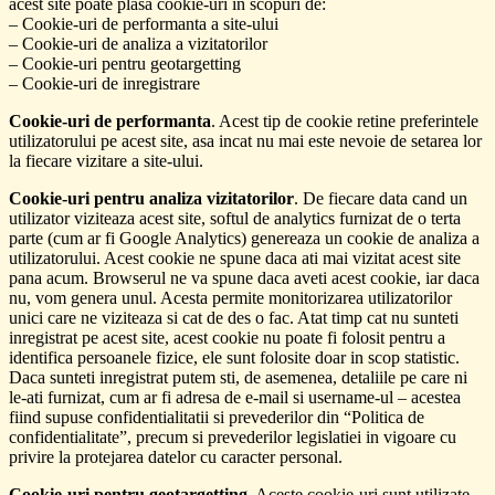
acest site poate plasa cookie-uri in scopuri de:
– Cookie-uri de performanta a site-ului
– Cookie-uri de analiza a vizitatorilor
– Cookie-uri pentru geotargetting
– Cookie-uri de inregistrare
Cookie-uri de performanta
. Acest tip de cookie retine preferintele
utilizatorului pe acest site, asa incat nu mai este nevoie de setarea lor
la fiecare vizitare a site-ului.
Cookie-uri pentru analiza vizitatorilor
. De fiecare data cand un
utilizator viziteaza acest site, softul de analytics furnizat de o terta
parte (cum ar fi Google Analytics) genereaza un cookie de analiza a
utilizatorului. Acest cookie ne spune daca ati mai vizitat acest site
pana acum. Browserul ne va spune daca aveti acest cookie, iar daca
nu, vom genera unul. Acesta permite monitorizarea utilizatorilor
unici care ne viziteaza si cat de des o fac. Atat timp cat nu sunteti
inregistrat pe acest site, acest cookie nu poate fi folosit pentru a
identifica persoanele fizice, ele sunt folosite doar in scop statistic.
Daca sunteti inregistrat putem sti, de asemenea, detaliile pe care ni
le-ati furnizat, cum ar fi adresa de e-mail si username-ul – acestea
fiind supuse confidentialitatii si prevederilor din “Politica de
confidentialitate”, precum si prevederilor legislatiei in vigoare cu
privire la protejarea datelor cu caracter personal.
Cookie-uri pentru geotargetting
. Aceste cookie-uri sunt utilizate