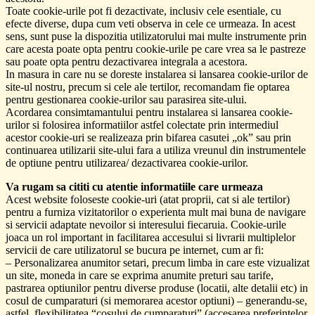
Toate cookie-urile pot fi dezactivate, inclusiv cele esentiale, cu
efecte diverse, dupa cum veti observa in cele ce urmeaza. In acest
sens, sunt puse la dispozitia utilizatorului mai multe instrumente prin
care acesta poate opta pentru cookie-urile pe care vrea sa le pastreze
sau poate opta pentru dezactivarea integrala a acestora.
In masura in care nu se doreste instalarea si lansarea cookie-urilor de
site-ul nostru, precum si cele ale tertilor, recomandam fie optarea
pentru gestionarea cookie-urilor sau parasirea site-ului.
Acordarea consimtamantului pentru instalarea si lansarea cookie-
urilor si folosirea informatiilor astfel colectate prin intermediul
acestor cookie-uri se realizeaza prin bifarea casutei „ok” sau prin
continuarea utilizarii site-ului fara a utiliza vreunul din instrumentele
de optiune pentru utilizarea/ dezactivarea cookie-urilor.
Va rugam sa cititi cu atentie informatiile care urmeaza
Acest website foloseste cookie-uri (atat proprii, cat si ale tertilor)
pentru a furniza vizitatorilor o experienta mult mai buna de navigare
si servicii adaptate nevoilor si interesului fiecaruia. Cookie-urile
joaca un rol important in facilitarea accesului si livrarii multiplelor
servicii de care utilizatorul se bucura pe internet, cum ar fi:
– Personalizarea anumitor setari, precum limba in care este vizualizat
un site, moneda in care se exprima anumite preturi sau tarife,
pastrarea optiunilor pentru diverse produse (locatii, alte detalii etc) in
cosul de cumparaturi (si memorarea acestor optiuni) – generandu-se,
astfel, flexibilitatea “cosului de cumparaturi” (accesarea preferintelor