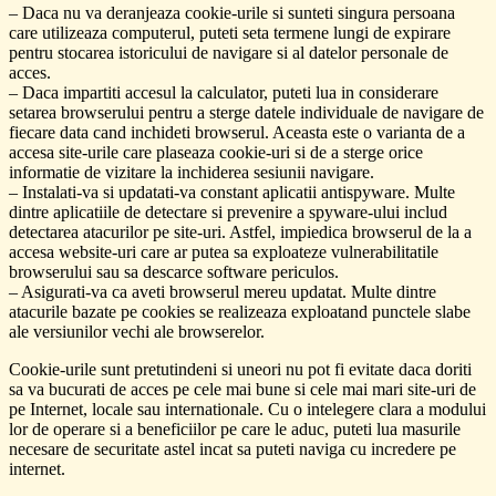
– Daca nu va deranjeaza cookie-urile si sunteti singura persoana
care utilizeaza computerul, puteti seta termene lungi de expirare
pentru stocarea istoricului de navigare si al datelor personale de
acces.
– Daca impartiti accesul la calculator, puteti lua in considerare
setarea browserului pentru a sterge datele individuale de navigare de
fiecare data cand inchideti browserul. Aceasta este o varianta de a
accesa site-urile care plaseaza cookie-uri si de a sterge orice
informatie de vizitare la inchiderea sesiunii navigare.
– Instalati-va si updatati-va constant aplicatii antispyware. Multe
dintre aplicatiile de detectare si prevenire a spyware-ului includ
detectarea atacurilor pe site-uri. Astfel, impiedica browserul de la a
accesa website-uri care ar putea sa exploateze vulnerabilitatile
browserului sau sa descarce software periculos.
– Asigurati-va ca aveti browserul mereu updatat. Multe dintre
atacurile bazate pe cookies se realizeaza exploatand punctele slabe
ale versiunilor vechi ale browserelor.
Cookie-urile sunt pretutindeni si uneori nu pot fi evitate daca doriti
sa va bucurati de acces pe cele mai bune si cele mai mari site-uri de
pe Internet, locale sau internationale. Cu o intelegere clara a modului
lor de operare si a beneficiilor pe care le aduc, puteti lua masurile
necesare de securitate astel incat sa puteti naviga cu incredere pe
internet.