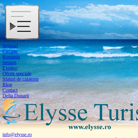
Sejururi
Circuite
Romania
Seniori
Exotice
Oferte speciale
Sfaturi de calatorie
Blog
Contact
Delta Dunarii
info@elysse.ro