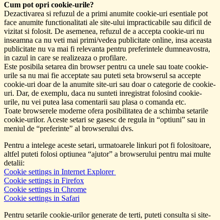
Cum pot opri cookie-urile?
Dezactivarea si refuzul de a primi anumite cookie-uri esentiale pot
face anumite functionalitati ale site-ului impracticabile sau dificil de
vizitat si folosit. De asemenea, refuzul de a accepta cookie-uri nu
inseamna ca nu veti mai primi/vedea publicitate online, insa aceasta
publicitate nu va mai fi relevanta pentru preferintele dumneavostra,
in cazul in care se realizeaza o profilare.
Este posibila setarea din browser pentru ca unele sau toate cookie-
urile sa nu mai fie acceptate sau puteti seta browserul sa accepte
cookie-uri doar de la anumite site-uri sau doar o categorie de cookie-
uri. Dar, de exemplu, daca nu sunteti inregistrat folosind cookie-
urile, nu vei putea lasa comentarii sau plasa o comanda etc.
Toate browserele moderne ofera posibilitatea de a schimba setarile
cookie-urilor. Aceste setari se gasesc de regula in “optiuni” sau in
meniul de “preferinte” al browserului dvs.
Pentru a intelege aceste setari, urmatoarele linkuri pot fi folositoare,
altfel puteti folosi optiunea “ajutor” a browserului pentru mai multe
detalii:
Cookie settings in Internet Explorer
Cookie settings in Firefox
Cookie settings in Chrome
Cookie settings in Safari
Pentru setarile cookie-urilor generate de terti, puteti consulta si site-