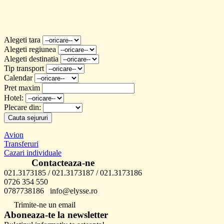
Alegeti tara
Alegeti regiunea
Alegeti destinatia
Tip transport
Calendar
Pret maxim
Hotel:
Plecare din:
Cauta sejururi
Avion
Transferuri
Cazari individuale
Contacteaza-ne
021.3173185 / 021.3173187 / 021.3173186
0726 354 550
0787738186 info@elysse.ro
Trimite-ne un email
Aboneaza-te la newsletter